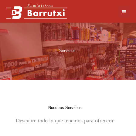
Ir
Menú
al
contenido
princi
Servicios.​
Nuestros Servicios
Descubre todo lo que tenemos para ofrecerte